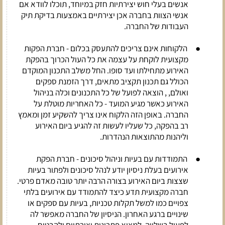
אנשים בעלי חוש יצירתיות חזק במיוחד, תוכלו לוודא אם
אנשי הצוות בחברה אכן יצירתיים באמצעות בדיקת תיק
העבודות של החברה.
●
הלקוחות אינם צריכים להתעסק בכלום -
חברת הפקות
מקצועית לוקחת על עצמה את כל העול הכרוך בהפקת
האירוע מתחילתו ועד סופו. החל משלב התכנון המוקדם
הכולל גם תכנון תקציב מתאים, דרך הזמנת ספקים
ואולם, , הוצאה לפועל של כל התכנונים וכלה בניהול
האירוע כאשר מגיע המועד - כל האחריות מוטלת על
החברה. באופן הזה הלקוח אינו צריך להשקיע זמן ומאמץ
רב בהפקה, כל שעליו לעשות זה להגיע ביום האירוע
וליהנות מהתוצאות הנהדרות.
●
התמודדות עם בעיות וניהול סיכונים -
חברת הפקת
אירועים בעלת ניסיון יודע לנהל סיכונים ולפתור בעיות
שצצות ביום האירוע בצורה הרבה יותר טובה מאדם פרטי.
חברה מקצועית תדע כיצד להתמודד עם אירועים בלתי
צפויים כמו למשל תקלות טכניות, בעיות עם ספקים או
שינויים ברגע האחרון. הניסיון של החברה מאפשר לה