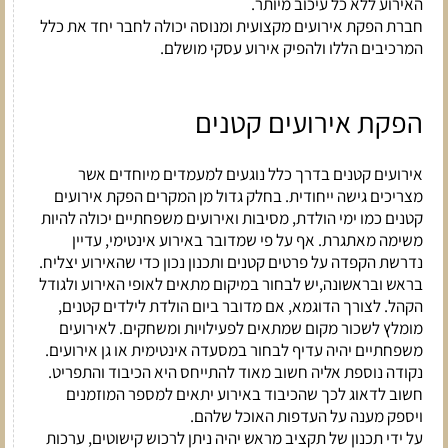
האירוע ללא כל עיכוב מיותר.
חברת הפקת אירועים מקצועית ומנוסה יכולה לחבר יחד את כלל
המרכיבים הללו ולהפיק אירוע עסקי מושלם.
הפקת אירועים קטנים
אירועים קטנים בדרך כלל נוגעים למעמדים מיוחדים אשר
מצריכים גישה ייחודית. בחלק גדול מן המקרים הפקת אירועים
קטנים כמו ימי הולדת, מסיבות ואירועים משפחתיים יכולה להיות
משימה מאתגרת. אף על פי שמדובר באירוע אינטימי, עדיין
נדרשת הקפדה על פרטים קטנים ותכנון נכון כדי שהאירוע יצליח.
בראש ובראשונה,יש לבחור במיקום מתאים לאופי האירוע ולגודל
הקהל. לצורך הדוגמא, אם מדובר ביום הולדת לילדים קטנים,
מומלץ לשכור מקום שמתאים לפעילויות ומשחקים. לאירועים
משפחתיים יהיה עדיף לבחור במסעדה אינטימית או גן אירועים.
נקודה נוספת אליה חשוב מאוד להתייחס היא הכיבוד והתפריט.
חשוב לדאוג לכך שהכיבוד באירוע יתאים למספר המוזמנים
ויספק מענה על העדפות האוכל שלהם.
על ידי תכנון של תקציב מראש יהיה ניתן לרכוש קישוטים, ערכות