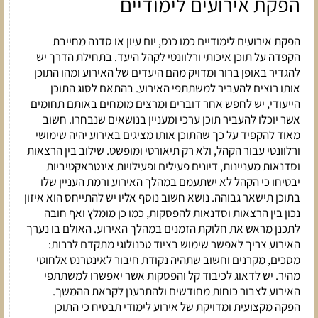
הפקת אירועים לימודיים
הפקת אירועים לימודיים כמו כנס, יום עיון או סדנה מחייבת
הקפדה על תוכן איכותי ורלוונטי לקהל היעד. בתחילת הדרך יש
להגדיר באופן ברור ומדויק מהם היעדים של האירוע ומהו התוכן
אותו רוצים להעביר למשתתפי האירוע. בהתאם לסוג התוכן
הייעודי, יש לחפש אחר דוברים ומרצים מומחים באותם תחומים
אשר יוכלו להעביר תוכן ערכי ומעניין בנושאים שנבחרו. חשוב
מאוד להקפיד על כך שהתוכן אותו מציגים באירוע יהיה שימושי
ורלוונטי עבור הקהל, ולא רק תיאורטי ומופשט. שילוב בין הרצאות
וסדנאות מעניינות, דיונים פעילים ופעילויות אינטראקטיביות
יבטיחו כי הקהל לא ישתעמם במהלך האירוע ורמת העניין שלו
בתוכן תישאר גבוהה. נושא חשוב נוסף אליו יש להתייחס הוא איזון
נכון בין הרצאות וסדנאות להפסקות, כמו כן מומלץ ואף חובה
לתכנן מראש את חלוקת הזמנים במהלך האירוע. האולם בו נערך
האירוע צריך לאפשר שימוש בציוד טכנולוגי מתקדם לרבות:
מסכים, מקרנים וחשוב שתהיה נקודת חיבור לאינטרנט אלחוטי
מהיר. יש לדאוג לכיבוד קל והפסקות אשר יאפשרו למשתתפי
האירוע לצבור כוחות מחודשים ולהתרענן לקראת ההמשך
.
הפקה מקצועית ומדויקת של אירוע לימודי תבטיח כי התוכן